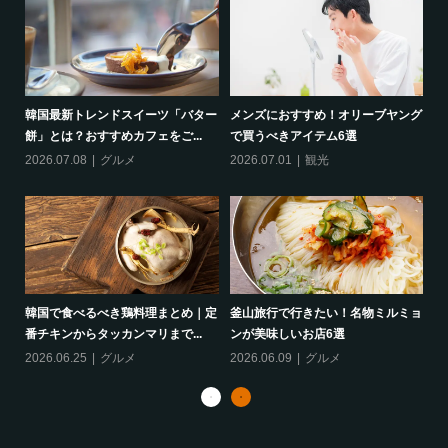
ーパ
韓国最新トレンドスイーツ「バター
メンズにおすすめ！オリーブヤング
釜
餅」とは？おすすめカフェをご...
で買うべきアイテム6選
め
2026.07.08
グルメ
2026.07.01
観光
20
すめ
韓国で食べるべき鶏料理まとめ｜定
釜山旅行で行きたい！名物ミルミョ
美
番チキンからタッカンマリまで...
ンが美味しいお店6選
ー
2026.06.25
グルメ
2026.06.09
グルメ
20