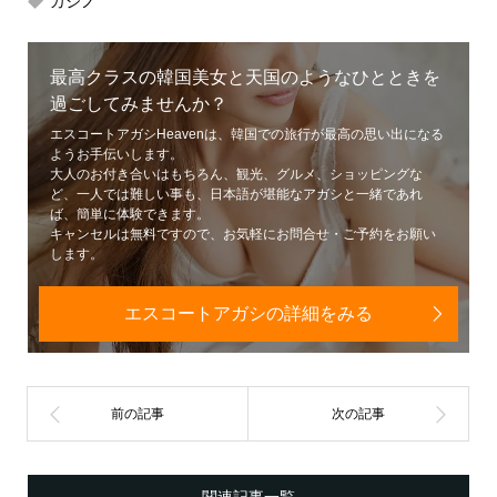
カジノ
最高クラスの韓国美女と天国のようなひとときを
過ごしてみませんか？
エスコートアガシHeavenは、韓国での旅行が最高の思い出になる
ようお手伝いします。
大人のお付き合いはもちろん、観光、グルメ、ショッピングな
ど、一人では難しい事も、日本語が堪能なアガシと一緒であれ
ば、簡単に体験できます。
キャンセルは無料ですので、お気軽にお問合せ・ご予約をお願い
します。
エスコートアガシの詳細をみる
関連記事一覧