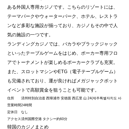
ある外国人専用カジノです。こちらのリゾートには、
テーマパークやウォーターパーク、ホテル、レストラ
ンなど多彩な施設が揃っており、カジノもその中で人
気の施設の一つです。
ランディングカジノでは、バカラやブラックジャック
といったテーブルゲームをはじめ、ポーカー専用フロ
アでトーナメントが楽しめるポーカークラブも充実。
また、スロットマシンやETG（電子テーブルゲーム）
も完備されており、運が良ければメガジャックポット
イベントで高額賞金を狙うことも可能です。
住所
済州特別自治道 西帰浦市 安徳面 西広里 山 24(제주특별자치도 서귀포시 
営業時間
24時間
定休日
なし
アクセス
済州国際空港 タクシー約60分
韓国のカジノまとめ