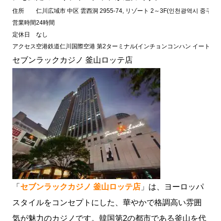
住所
仁川広域市 中区 雲西洞 2955-74, リゾート 2～3F(인천광역시 중구 운서동
営業時間
24時間
定休日
なし
アクセス
空港鉄道仁川国際空港 第2ターミナル(インチョンコンハン イートミノル
セブンラックカジノ 釜山ロッテ店
韓国カジノは「外国人専用」がほとんど！
韓国のおすすめカジノ
セブンラックカジノ ドラゴンシティ店
セブンラックカジノ COEX店
パラダイスシティカジノ
「
セブンラックカジノ 釜山ロッテ店
」は、ヨーロッパ
インスパイアカジノ
セブンラックカジノ 釜山ロッテ店
スタイルをコンセプトにした、華やかで格調高い雰囲
ドリームタワーカジノ
済州オリエンタルホテルカジノ
気が魅力のカジノです。韓国第2の都市である釜山を代