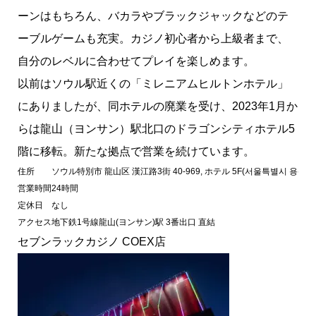
ーンはもちろん、バカラやブラックジャックなどのテ
ーブルゲームも充実。カジノ初心者から上級者まで、
自分のレベルに合わせてプレイを楽しめます。
以前はソウル駅近くの「ミレニアムヒルトンホテル」
にありましたが、同ホテルの廃業を受け、2023年1月か
らは龍山（ヨンサン）駅北口のドラゴンシティホテル5
階に移転。新たな拠点で営業を続けています。
住所
ソウル特別市 龍山区 漢江路3街 40-969, ホテル 5F(서울특별시 용산구 한강
営業時間
24時間
定休日
なし
アクセス
地下鉄1号線龍山(ヨンサン)駅 3番出口 直結
セブンラックカジノ COEX店