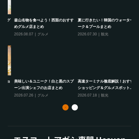
ング
釜山名物を食べよう！西面のおすす
夏に行きたい！韓国のウォーターパ
韓
めグルメ店まとめ
ーク＆プールまとめ
餅
2026.08.07
グルメ
2026.07.30
観光
20
ミョ
美味しい＆ユニーク！白と黒のスプ
高速ターミナル徹底解説！おすすめ
韓
ーン出演シェフのお店まとめ
ショッピング＆グルメスポット...
番
2026.07.26
グルメ
2026.07.18
観光
20