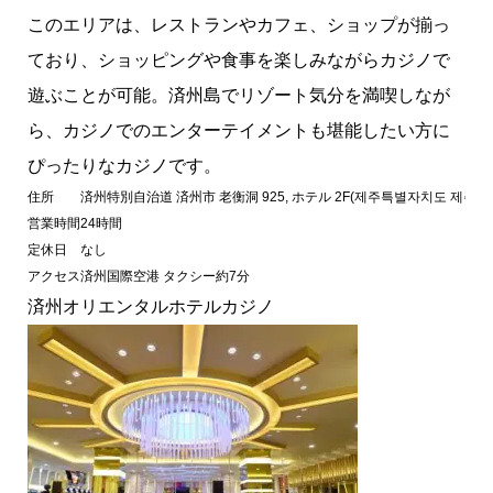
このエリアは、レストランやカフェ、ショップが揃っ
ており、ショッピングや食事を楽しみながらカジノで
遊ぶことが可能。済州島でリゾート気分を満喫しなが
ら、カジノでのエンターテイメントも堪能したい方に
ぴったりなカジノです。
住所
済州特別自治道 済州市 老衡洞 925, ホテル 2F(제주특별자치도 제주시 노형
営業時間
24時間
定休日
なし
アクセス
済州国際空港 タクシー約7分
済州オリエンタルホテルカジノ