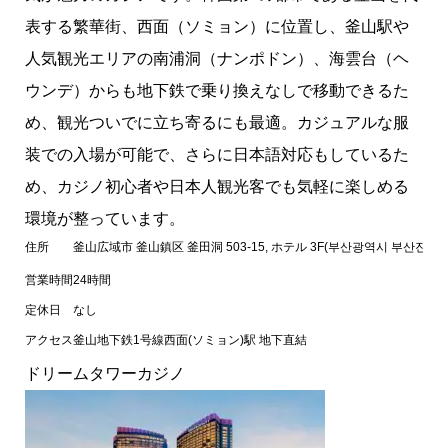
済州神話ワールド ランディングカジノ
表する繁華街、西面（ソミョン）に位置し、釜山駅や
韓国のカジノまとめ
人気観光エリアの南浦洞（ナンポドン）、海雲台（ヘ
ウンデ）からも地下鉄で乗り換えなしで移動できるた
め、観光ついでに立ち寄るにも最適。カジュアルな服
装での入場が可能で、さらに日本語対応もしているた
め、カジノ初心者や日本人観光客でも気軽に楽しめる
環境が整っています。
住所
釜山広域市 釜山鎮区 釜田洞 503-15, ホテル 3F(부산광역시 부산진구 부전동
営業時間
24時間
定休日
なし
アクセス
釜山地下鉄1号線西面(ソミョン)駅 地下直結
ドリームタワーカジノ