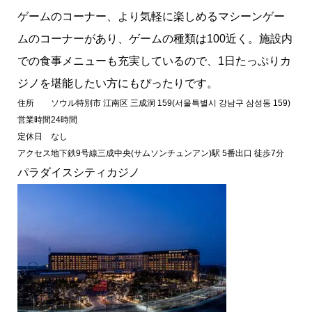
ゲームのコーナー、より気軽に楽しめるマシーンゲー
ムのコーナーがあり、ゲームの種類は100近く。施設内
での食事メニューも充実しているので、1日たっぷりカ
ジノを堪能したい方にもぴったりです。
住所
ソウル特別市 江南区 三成洞 159(서울특별시 강남구 삼성동 159)
営業時間
24時間
定休日
なし
アクセス
地下鉄9号線三成中央(サムソンチュンアン)駅 5番出口 徒歩7分
パラダイスシティカジノ