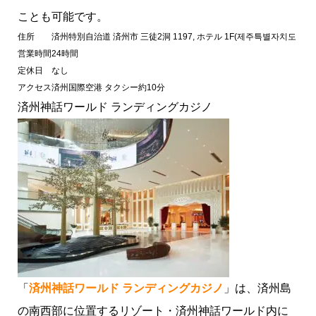
ことも可能です。
住所
済州特別自治道 済州市 三徒2洞 1197, ホテル 1F(제주특별자치도 제주시 
営業時間
24時間
定休日
なし
アクセス
済州国際空港 タクシー約10分
済州神話ワールド ランディングカジノ
「
済州神話ワールド ランディングカジノ
」は、済州島
の南西部に位置するリゾート・済州神話ワールド内に