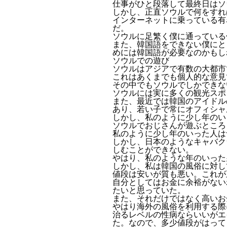
仕事がひと段落して最終日はソ
しかし、正直ソウルで何をすれ
インターネットに乗っている有
だ。
ソウルに足繁く僕に通っている
また、韓国語をできない僕にと
めには韓国語が必要なのかもし
ソウルでの遊び
ソウルはアジアで有数の大都市
これはあくまでも個人的な意見
その中でもソウルでしかできな
ソウルには実に多くの観光スポ
また、最近では韓国のアイドル
あり、若い子で常にオフィシャ
しかし、私のように少し年のい
ソウルでおじさんが遊ぶところ
私のように少し年のいった人は
しかし、日本のようなキャバク
しむことができない。
やはり、私のような年のいった
しかし、私は韓国の風俗に対し
値段は安いが質も悪い。これが
自分としてはお金に余裕がない
たいと思っていた。
また、それだけではなく高いお
やはり海外の風俗を利用する際
治るレベルの性病ならいいがエ
た。なので、多少値段がはって