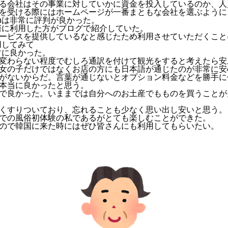
る会社はその事業に対していかに資金を投入しているのか、人
を受ける際にはホームページが一番まともな会社を選ぶように
enは非常に評判が良かった。
実際に利用した方がブログで紹介していた。
ービスを提供しているなと感じたため利用させていただくこと
用してみて
非常に良かった。
変わらない程度でむしろ通訳を付けて観光をすると考えたら安
女の子だけではなくお店の方にも日本語が通じたのが非常に安
がないからだ。言葉が通じないとオプション料金などを勝手に
本当に良かったと思う。
で良かった。いままでは自分へのお土産でもものを買うことが
くすりついており、忘れることも少なく思い出し安いと思う。
での風俗初体験の私であるがとても楽しむことができた。
ので韓国に来た時にはぜひ皆さんにも利用してもらいたい。