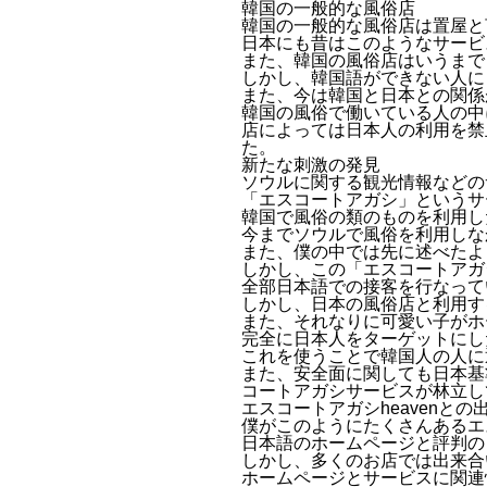
韓国の一般的な風俗店
韓国の一般的な風俗店は置屋と
日本にも昔はこのようなサービ
また、韓国の風俗店はいうまで
しかし、韓国語ができない人に
また、今は韓国と日本との関係
韓国の風俗で働いている人の中
店によっては日本人の利用を禁
た。
新たな刺激の発見
ソウルに関する観光情報などの
「エスコートアガシ」というサ
韓国で風俗の類のものを利用し
今までソウルで風俗を利用しな
また、僕の中では先に述べたよ
しかし、この「エスコートアガ
全部日本語での接客を行なって
しかし、日本の風俗店と利用す
また、それなりに可愛い子がホ
完全に日本人をターゲットにし
これを使うことで韓国人の人に
また、安全面に関しても日本基
コートアガシサービスが林立し
エスコートアガシheavenとの
僕がこのようにたくさんあるエ
日本語のホームページと評判の
しかし、多くのお店では出来合
ホームページとサービスに関連