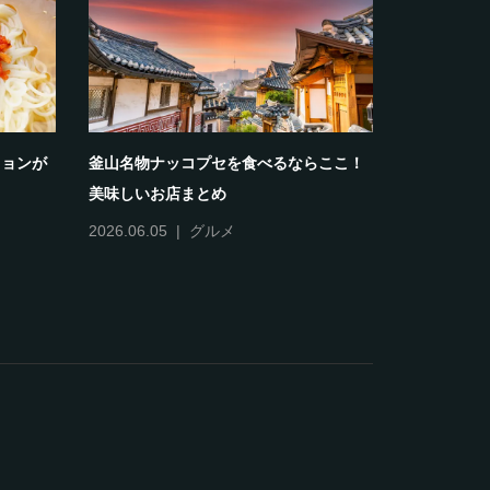
ミョンが
釜山名物ナッコプセを食べるならここ！
夏に行きた
美味しいお店まとめ
＆プールま
2026.06.05
グルメ
2026.07.30