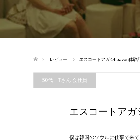
レビュー
エスコートアガシheaven体験記v
50代 Tさん 会社員
エスコートアガシh
僕は韓国のソウルに仕事で来て