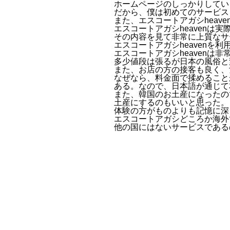
ホームページのしっかりしてい
だから、僕は初めてのサービス
また、エスコートアガシheav
エスコートアガシheavenは
その内容を見て非常に上質なサ
エスコートアガシheavenを利
エスコートアガシheavenは
多少値段は張るが日本の風俗と
また、お店の方の接客も良く、
なぜなら、料金面で揉めること
ある。なので、日本語が通じて
また、韓国のお土産になったの
土産にするのもいいと思った。
体験の方がものよりも記憶に深
エスコートアガシどころか海外
他の国にはないサービスである