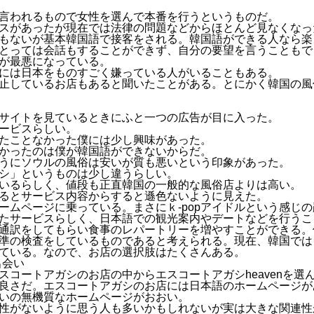
言われるもので女性を選んで本番を行うというものだ。
スがあったが現在では法律の問題などからほとんど見なくなっ
もないが基本韓国語で接客をされる。韓国語ができる人なら楽
とっては会話もすることができず、自分の要望を言うこともで
が最悪になっている。
には日本をものすごく嫌っている人がいることもある。
止しているお店もあると聞いたことがある。とにかく韓国の風
サイトを見ているときにふと一つの広告が目に入った。
ービスらしい。
たことなかった僕には少し興味があった。
かったのは僕が韓国語ができないからだ。
うにソウルの風俗は安いが質も悪いという印象があった。
シ」というものは少し違うらしい。
いるらしく、値段も正直韓国の一般的な風俗店よりは高い。
るとサービス内容からすると遜色ないように見えた。
ームページに乗っている。まさにｋ-popアイドルという感じ
たサービスらしく、日本語での観光案内やデートなどを行うこ
通訳をしてもらい食事のレパートリーを増やすことができる。
準の検査をしているものであると考えられる。現在、韓国では
ている。なので、お店の選択肢はたくさんある。
出会い
スコートアガシのお店の中からエスコートアガシheavenを選
良さだ。エスコートアガシのお店には日本語のホームページが
いの無機質なホームページがおおい。
性がないように思う人も多いかもしれないが実は大きな関連性