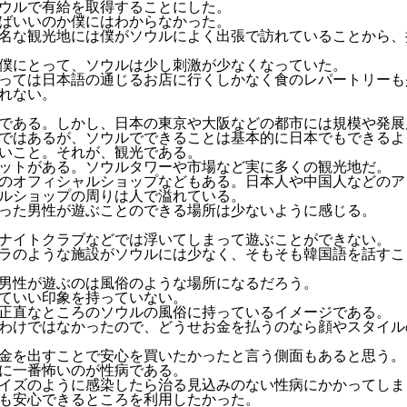
ウルで有給を取得することにした。
ばいいのか僕にはわからなかった。
名な観光地には僕がソウルによく出張で訪れていることから、
僕にとって、ソウルは少し刺激が少なくなっていた。
っては日本語の通じるお店に行くしかなく食のレパートリーも
れない。
である。しかし、日本の東京や大阪などの都市には規模や発展
ではあるが、ソウルでできることは基本的に日本でもできるよ
いこと。それが、観光である。
ットがある。ソウルタワーや市場など実に多くの観光地だ。
のオフィシャルショップなどもある。日本人や中国人などのア
ルショップの周りは人で溢れている。
った男性が遊ぶことのできる場所は少ないように感じる。
ナイトクラブなどでは浮いてしまって遊ぶことができない。
ラのような施設がソウルには少なく、そもそも韓国語を話すこ
男性が遊ぶのは風俗のような場所になるだろう。
ていい印象を持っていない。
正直なところのソウルの風俗に持っているイメージである。
わけではなかったので、どうせお金を払うのなら顔やスタイル
金を出すことで安心を買いたかったと言う側面もあると思う。
に一番怖いのが性病である。
イズのように感染したら治る見込みのない性病にかかってしま
も安心できるところを利用したかった。