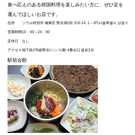
食べ応えのある韓国料理を楽しみたい方に、ぜひ足を
運んでほしいお店です。
住所
ソウル特別市 城東区 聖水洞2街 310-14, 1～2F(서울특별시 성동구 성수동2
営業時間
10：00～24：00
定休日
なし
アクセス
地下鉄2号線聖水(ソンス)駅 4番出口 徒歩2分
駅前会館