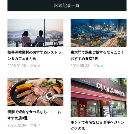
関連記事一覧
益善洞韓屋村のおすすめレストラ
東大門で深夜ご飯するならここ！
ン＆カフェまとめ
おすすめ食堂7選
2026.01.28
グルメ
2024.05.23
グルメ
明洞で焼肉を食べるならここ！お
すすめ店8選
ホンデで有名なビョダギヘジャン
2025.02.06
グルメ
グクの店