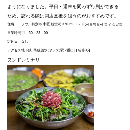
ようになりました。平日・週末を問わず行列ができる
ため、訪れる際は開店直後を狙うのがおすすめです。
住所
ソウル特別市 中区 新堂洞 370-69, 1～3F(서울특별시 중구 신당동 370-6
営業時間
11：30～23：00
定休日
なし
アクセス
地下鉄3号線薬水(ヤッス)駅 2番出口 徒歩3分
ヌンドンミナリ