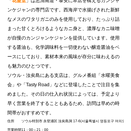
「
花蟹堂
」は忠清南道・泰安に本店を構えるカンジャ
ンケジャンの専門店です。西海岸で水揚げされた新鮮
なメスのワタリガニのみを使用しており、たっぷり詰
まった甘くとろけるようなカニ身と、濃厚なカニ味噌
が自慢のカンジャンケジャンを提供しています。使用
する醤油も、化学調味料を一切使わない醸造醤油をベ
ースにしており、素材本来の風味が存分に味わえるの
も魅力のひとつです。
ソウル・汝矣島にある支店は、グルメ番組「水曜美食
会」や「Tasty Road」などに登場したことで注目を集
めました。その日の仕入れ状況によっては、予定より
早く営業を終了することもあるため、訪問は早めの時
間帯がおすすめです。
住所
ソウル特別市 永登浦区 汝矣島洞 17-6(서울특별시 영등포구 여의도동 17
営業時間
11：00～21：00