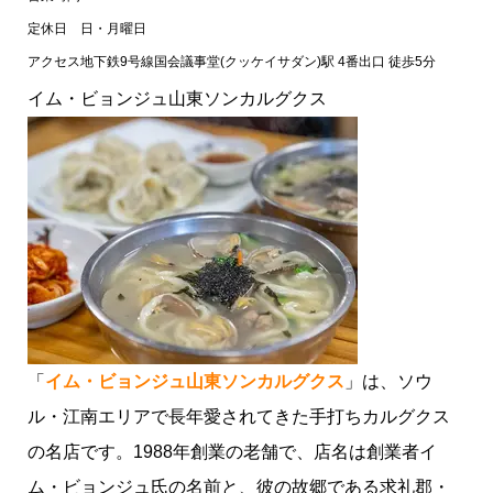
定休日
日・月曜日
アクセス
地下鉄9号線国会議事堂(クッケイサダン)駅 4番出口 徒歩5分
イム・ビョンジュ山東ソンカルグクス
ミシュランガイドビブグルマンとは
ミシュランガイドビブグルマンを獲得したおすすめグ
ルメ店
クムテジ食堂
「
イム・ビョンジュ山東ソンカルグクス
」は、ソウ
ヌンドンミナリ
ル・江南エリアで長年愛されてきた手打ちカルグクス
駅前会館
花蟹堂
の名店です。1988年創業の老舗で、店名は創業者イ
イム・ビョンジュ山東ソンカルグクス
光化門クッパ
ム・ビョンジュ氏の名前と、彼の故郷である求礼郡・