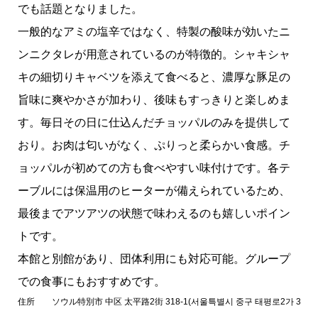
でも話題となりました。
一般的なアミの塩辛ではなく、特製の酸味が効いたニ
ンニクタレが用意されているのが特徴的。シャキシャ
キの細切りキャベツを添えて食べると、濃厚な豚足の
旨味に爽やかさが加わり、後味もすっきりと楽しめま
す。毎日その日に仕込んだチョッパルのみを提供して
おり。お肉は匂いがなく、ぷりっと柔らかい食感。チ
ョッパルが初めての方も食べやすい味付けです。各テ
ーブルには保温用のヒーターが備えられているため、
最後までアツアツの状態で味わえるのも嬉しいポイン
トです。
本館と別館があり、団体利用にも対応可能。グループ
での食事にもおすすめです。
住所
ソウル特別市 中区 太平路2街 318-1(서울특별시 중구 태평로2가 318-1