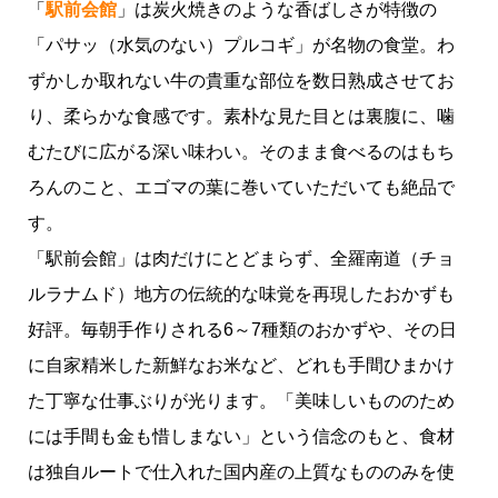
「
駅前会館
」は炭火焼きのような香ばしさが特徴の
「パサッ（水気のない）プルコギ」が名物の食堂。わ
ずかしか取れない牛の貴重な部位を数日熟成させてお
り、柔らかな食感です。素朴な見た目とは裏腹に、噛
むたびに広がる深い味わい。そのまま食べるのはもち
ろんのこと、エゴマの葉に巻いていただいても絶品で
す。
「駅前会館」は肉だけにとどまらず、全羅南道（チョ
ルラナムド）地方の伝統的な味覚を再現したおかずも
好評。毎朝手作りされる6～7種類のおかずや、その日
に自家精米した新鮮なお米など、どれも手間ひまかけ
た丁寧な仕事ぶりが光ります。「美味しいもののため
には手間も金も惜しまない」という信念のもと、食材
は独自ルートで仕入れた国内産の上質なもののみを使