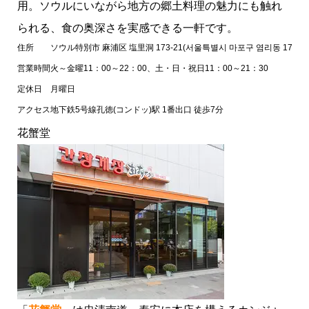
用。ソウルにいながら地方の郷土料理の魅力にも触れ
られる、食の奥深さを実感できる一軒です。
住所
ソウル特別市 麻浦区 塩里洞 173-21(서울특별시 마포구 염리동 173-21
営業時間
火～金曜11：00～22：00、土・日・祝日11：00～21：30
定休日
月曜日
アクセス
地下鉄5号線孔徳(コンドッ)駅 1番出口 徒歩7分
花蟹堂