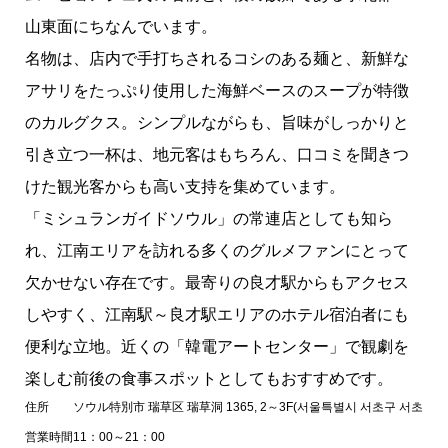
満足五香チョッパル
山東面にちなんでいます。
ミシュランビブグルマンまとめ
名物は、店内で手打ちされるコシのある麺と、新鮮な
アサリをたっぷり使用した海鮮ベースのスープが特徴
のカルグクス。シンプルながらも、旨味がしっかりと
引き立つ一杯は、地元客はもちろん、口コミを聞きつ
けた観光客からも高い支持を集めています。
「ミシュランガイドソウル」の常連店としても知ら
れ、江南エリアを訪れる多くのグルメファンにとって
欠かせない存在です。最寄りの良才駅からもアクセス
しやすく、江南駅～良才駅エリアのホテル宿泊者にも
便利な立地。近くの「韓電アートセンター」で観劇を
楽しむ前後の食事スポットとしてもおすすめです。
住所
ソウル特別市 瑞草区 瑞草洞 1365, 2～3F(서울특별시 서초구 서초동 136
営業時間
11：00～21：00