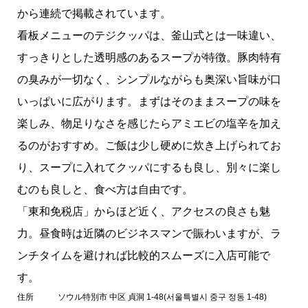
から連続で掲載されています。
看板メニューのテジクッパは、釜山式とは一味違い、
すっきりとした透明感のあるスープが特徴。豚肉特有
の臭みが一切なく、シンプルながらも奥深い旨味が口
いっぱいに広がります。まずはそのままスープの味を
楽しみ、物足りなさを感じたらアミエビの塩辛を加え
るのがおすすめ。ご飯は少し硬めに炊き上げられてお
り、スープに入れてクッパにするも良し、別々に楽し
むのも良しと、食べ方は自由です。
「東和免税店」からほど近く、アクセスの良さも魅
力。昼食時は近隣のビジネスマンで賑わいますが、ラ
ンチタイムを避ければ比較的スムーズに入店可能で
す。
住所
ソウル特別市 中区 貞洞 1-48(서울특별시 중구 정동 1-48)