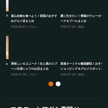
ング
釜山名物を食べよう！西面のおすす
夏に行きたい！韓国のウォーターパ
韓
めグルメ店まとめ
ーク＆プールまとめ
餅
2026.08.07
グルメ
2026.07.30
観光
20
ミョ
美味しい＆ユニーク！白と黒のスプ
高速ターミナル徹底解説！おすすめ
韓
ーン出演シェフのお店まとめ
ショッピング＆グルメスポット...
番
2026.07.26
グルメ
2026.07.18
観光
20